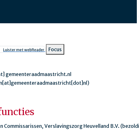
Focus
Luister met webReader
at]
gemeenteraadmaastricht.nl
n[at]gemeenteraadmaastricht[dot]nl)
functies
an Commissarissen, Verslavingszorg Heuvelland B.V. (bezold