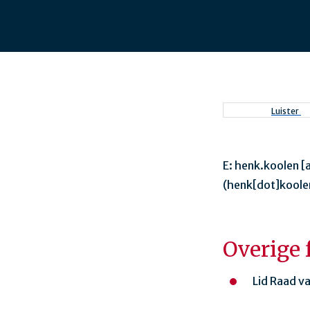
Luister
E:
henk.koolen
[
(henk[dot]koole
Overige 
Lid Raad v